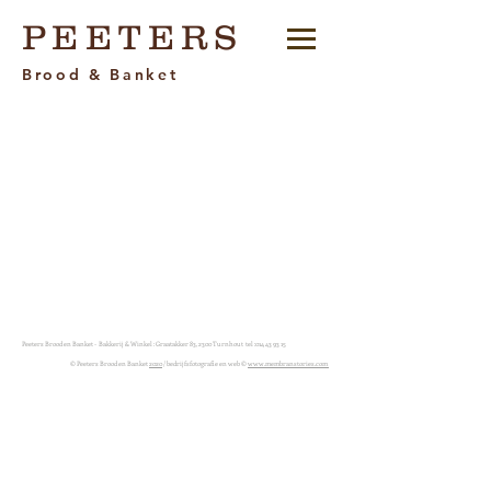
PEETERS
Brood & Banket
Peeters Brood en Banket - Bakkerij & Winkel : Graatakker 83, 2300 Turnhout tel :
014 43 93 15
© Peeters Brood en Banket
2020
/ bedrijfsfotografie en web ©
www.membranstories.com